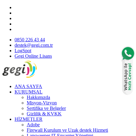
0850 226 43 44
destek@gegi.com.tr
LogSpot
Gegi Online Lisans
ANA SAYFA
KURUMSAL
Hakkımızda
Misyon-Vizyon
Sertifika ve Belgeler
Gizlilik & KVKK
HİZMETLER
Adobe
Firewall Kurulum ve Uzak destek Hizmeti
Lansweeper IT Envanter Yönetimi