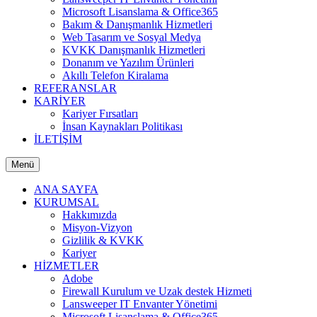
Microsoft Lisanslama & Office365
Bakım & Danışmanlık Hizmetleri
Web Tasarım ve Sosyal Medya
KVKK Danışmanlık Hizmetleri
Donanım ve Yazılım Ürünleri
Akıllı Telefon Kiralama
REFERANSLAR
KARİYER
Kariyer Fırsatları
İnsan Kaynakları Politikası
İLETİŞİM
Menü
ANA SAYFA
KURUMSAL
Hakkımızda
Misyon-Vizyon
Gizlilik & KVKK
Kariyer
HİZMETLER
Adobe
Firewall Kurulum ve Uzak destek Hizmeti
Lansweeper IT Envanter Yönetimi
Microsoft Lisanslama & Office365