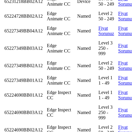
65231218BB02A12
Device
Animate CC
50 - 249
Sorunu
Edge
Level 2
Fiyat
65224728BB02A12
Named
Animate CC
50 - 249
Sorunu
Edge
Fiyat
Fiyat
65227349BB04A12
Named
Animate CC
Sorunuz
Sorunu
Level 3
Edge
Fiyat
65227349BB03A12
Named
250 -
Animate CC
Sorunu
999
Edge
Level 2
Fiyat
65227349BB02A12
Named
Animate CC
50 - 249
Sorunu
Edge
Level 1
Fiyat
65227349BB01A12
Named
Animate CC
1 - 49
Sorunu
Edge Inspect
Level 1
Fiyat
65224690BB01A12
Named
CC
1 - 49
Sorunu
Level 3
Edge Inspect
Fiyat
65224690BB03A12
Named
250 -
CC
Sorunu
999
Edge Inspect
Level 2
Fiyat
65224690BB02A12
Named