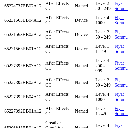
After Effects
Level 2
Fiyat
65224737BB02A12
Named
CC
50 - 249
Sorunu
After Effects
Level 4
Fiyat
65231563BB04A12
Device
CC
1000+
Sorunu
After Effects
Level 2
Fiyat
65231563BB02A12
Device
CC
50 - 249
Sorunu
After Effects
Level 1
Fiyat
65231563BB01A12
Device
CC
1 - 49
Sorunu
Level 3
After Effects
Fiyat
65227392BB03A12
Named
250 -
CC
Sorunu
999
After Effects
Level 2
Fiyat
65227392BB02A12
Named
CC
50 - 249
Sorunu
After Effects
Level 4
Fiyat
65227392BB04A12
Named
CC
1000+
Sorunu
After Effects
Level 1
Fiyat
65227392BB01A12
Named
CC
1 - 49
Sorunu
Creative
Level 4
Fiyat
65206843BB04A12
Cloud for
Named