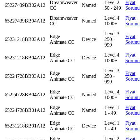
Dreamweaver
Level 2
Fiyat
65227439BB02A12
Named
CC
50 - 249
Sorunu
Dreamweaver
Level 4
Fiyat
65227439BB04A12
Named
CC
1000+
Sorunu
Level 3
Edge
Fiyat
65231218BB03A12
Device
250 -
Animate CC
Sorunu
999
Edge
Level 4
Fiyat
65231218BB04A12
Device
Animate CC
1000+
Sorunu
Level 3
Edge
Fiyat
65224728BB03A12
Named
250 -
Animate CC
Sorunu
999
Edge
Level 4
Fiyat
65224728BB04A12
Named
Animate CC
1000+
Sorunu
Edge
Level 1
Fiyat
65224728BB01A12
Named
Animate CC
1 - 49
Sorunu
Edge
Level 1
Fiyat
65231218BB01A12
Device
Animate CC
1 - 49
Sorunu
Edge
Level 2
Fiyat