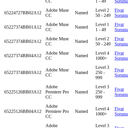
CC
1 - 49
Sorunu
Adobe Muse
Level 2
Fiyat
65224727BB02A12
Named
CC
50 - 249
Sorunu
Adobe Muse
Level 1
Fiyat
65227374BB01A12
Named
CC
1 - 49
Sorunu
Adobe Muse
Level 2
Fiyat
65227374BB02A12
Named
CC
50 - 249
Sorunu
Adobe Muse
Level 4
Fiyat
65227374BB04A12
Named
CC
1000+
Sorunu
Level 3
Adobe Muse
Fiyat
65227374BB03A12
Named
250 -
CC
Sorunu
999
Adobe
Level 3
Fiyat
65225126BB03A12
Premiere Pro
Named
250 -
Sorunu
CC
999
Adobe
Level 4
Fiyat
65225126BB04A12
Premiere Pro
Named
1000+
Sorunu
CC
Adobe
Level 3