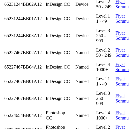
Level 2
Fiyat
65231244BB02A12
InDesign CC
Device
50 - 249
Sorunu
Level 1
Fiyat
65231244BB01A12
InDesign CC
Device
1 - 49
Sorunu
Level 3
Fiyat
65231244BB03A12
InDesign CC
Device
250 -
Sorunu
999
Level 2
Fiyat
65227467BB02A12
InDesign CC
Named
50 - 249
Sorunu
Level 4
Fiyat
65227467BB04A12
InDesign CC
Named
1000+
Sorunu
Level 1
Fiyat
65227467BB01A12
InDesign CC
Named
1 - 49
Sorunu
Level 3
Fiyat
65227467BB03A12
InDesign CC
Named
250 -
Sorunu
999
Photoshop
Level 4
Fiyat
65224654BB04A12
Named
CC
1000+
Sorunu
Photoshop
Level 2
Fiyat