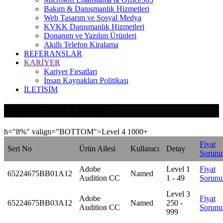
Bakım & Danışmanlık Hizmetleri
Web Tasarım ve Sosyal Medya
KVKK Danışmanlık Hizmetleri
Donanım ve Yazılım Ürünleri
Akıllı Telefon Kiralama
REFERANSLAR
KARİYER
Kariyer Fırsatları
İnsan Kaynakları Politikası
İLETİŞİM
Adobe Fiyat Listesi
h="8%" valign="BOTTOM">Level 4 1000+
Fiyat
Seri No
Ürün Ailesi
Kullanıcı
Detay
Sorunu
Adobe
Level 1
Fiyat
65224675BB01A12
Named
Audition CC
1 - 49
Sorunu
Level 3
Adobe
Fiyat
65224675BB03A12
Named
250 -
Audition CC
Sorunu
999