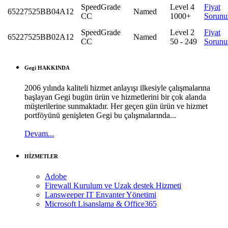
SpeedGrade
Level 4
Fiyat
65227525BB04A12
Named
CC
1000+
Sorunu
SpeedGrade
Level 2
Fiyat
65227525BB02A12
Named
CC
50 - 249
Sorunu
Gegi HAKKINDA
2006 yılında kaliteli hizmet anlayışı ilkesiyle çalışmalarına
başlayan Gegi bugün ürün ve hizmetlerini bir çok alanda
müşterilerine sunmaktadır. Her geçen gün ürün ve hizmet
portföyünü genişleten Gegi bu çalışmalarında...
Devam...
HİZMETLER
Adobe
Firewall Kurulum ve Uzak destek Hizmeti
Lansweeper IT Envanter Yönetimi
Microsoft Lisanslama & Office365