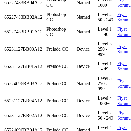
65227483BB04A12
Named
CC
1000+
Sorunu
Photoshop
Level 2
Fiyat
65227483BB02A12
Named
CC
50 - 249
Sorunu
Photoshop
Level 1
Fiyat
65227483BB01A12
Named
CC
1 - 49
Sorunu
Level 3
Fiyat
65231127BB03A12
Prelude CC
Device
250 -
Sorunu
999
Level 1
Fiyat
65231127BB01A12
Prelude CC
Device
1 - 49
Sorunu
Level 3
Fiyat
65224696BB03A12
Prelude CC
Named
250 -
Sorunu
999
Level 4
Fiyat
65231127BB04A12
Prelude CC
Device
1000+
Sorunu
Level 2
Fiyat
65231127BB02A12
Prelude CC
Device
50 - 249
Sorunu
Level 4
Fiyat
65224696BB04A12
Prelude CC
Named