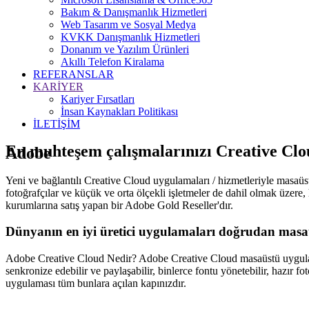
Bakım & Danışmanlık Hizmetleri
Web Tasarım ve Sosyal Medya
KVKK Danışmanlık Hizmetleri
Donanım ve Yazılım Ürünleri
Akıllı Telefon Kiralama
REFERANSLAR
KARİYER
Kariyer Fırsatları
İnsan Kaynakları Politikası
İLETİŞİM
En muhteşem çalışmalarınızı Creative Cloud
Adobe
Yeni ve bağlantılı Creative Cloud uygulamaları / hizmetleriyle masaüstü
fotoğrafçılar ve küçük ve orta ölçekli işletmeler de dahil olmak üzere
kurumlarına satış yapan bir Adobe Gold Reseller'dır.
Dünyanın en iyi üretici uygulamaları
doğrudan masa
Adobe Creative Cloud Nedir? Adobe Creative Cloud masaüstü uygulama
senkronize edebilir ve paylaşabilir, binlerce fontu yönetebilir, hazır fo
uygulaması tüm bunlara açılan kapınızdır.