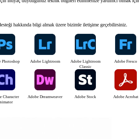
 için ihtiyaç duyduğunuz teknik bilgileri edinmenize yardımcı olmak içi
desteği hakkında bilgi almak üzere bizimle iletişime geçebilirsiniz.
 Photoshop
Adobe Lightroom
Adobe Lightroom
Adobe Fresco
Classic
 Character
Adobe Dreamweaver
Adobe Stock
Adobe Acrobat
nimator