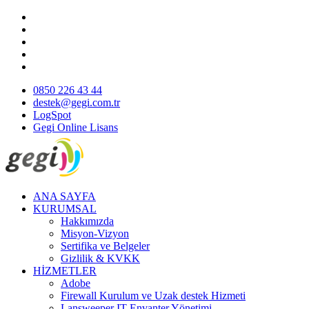
0850 226 43 44
destek@gegi.com.tr
LogSpot
Gegi Online Lisans
ANA SAYFA
KURUMSAL
Hakkımızda
Misyon-Vizyon
Sertifika ve Belgeler
Gizlilik & KVKK
HİZMETLER
Adobe
Firewall Kurulum ve Uzak destek Hizmeti
Lansweeper IT Envanter Yönetimi