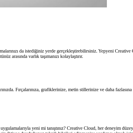
alarınızı da istediğiniz yerde gerçekleştirebilirsiniz. Yepyeni Creati
tünüz arasında varlık taşımanızı kolaylaştırır.
ınızda. Fırçalarınıza, grafiklerinize, metin stillerinize ve daha fazlası
gulamalarıyla yeni mi tanıştınız? Creative Cloud, her deneyim düzeyi iç