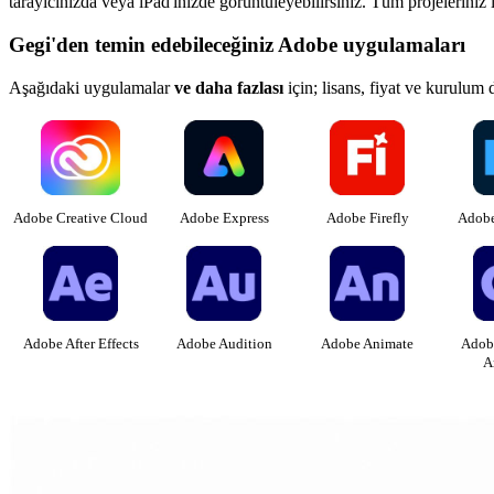
tarayıcınızda veya iPad'inizde görüntüleyebilirsiniz. Tüm projeleriniz
Gegi'den temin edebileceğiniz
Adobe uygulamaları
Aşağıdaki uygulamalar
ve daha fazlası
için; lisans, fiyat ve kurulum 
Adobe Creative Cloud
Adobe Express
Adobe Firefly
Adobe
Adobe After Effects
Adobe Audition
Adobe Animate
Adobe
A