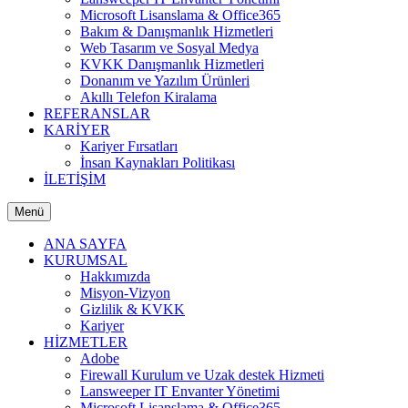
Microsoft Lisanslama & Office365
Bakım & Danışmanlık Hizmetleri
Web Tasarım ve Sosyal Medya
KVKK Danışmanlık Hizmetleri
Donanım ve Yazılım Ürünleri
Akıllı Telefon Kiralama
REFERANSLAR
KARİYER
Kariyer Fırsatları
İnsan Kaynakları Politikası
İLETİŞİM
Menü
ANA SAYFA
KURUMSAL
Hakkımızda
Misyon-Vizyon
Gizlilik & KVKK
Kariyer
HİZMETLER
Adobe
Firewall Kurulum ve Uzak destek Hizmeti
Lansweeper IT Envanter Yönetimi
Microsoft Lisanslama & Office365