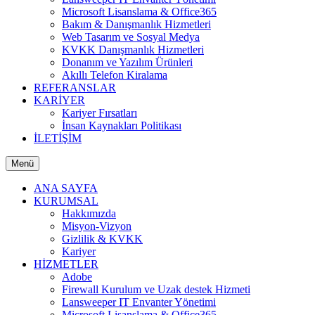
Microsoft Lisanslama & Office365
Bakım & Danışmanlık Hizmetleri
Web Tasarım ve Sosyal Medya
KVKK Danışmanlık Hizmetleri
Donanım ve Yazılım Ürünleri
Akıllı Telefon Kiralama
REFERANSLAR
KARİYER
Kariyer Fırsatları
İnsan Kaynakları Politikası
İLETİŞİM
Menü
ANA SAYFA
KURUMSAL
Hakkımızda
Misyon-Vizyon
Gizlilik & KVKK
Kariyer
HİZMETLER
Adobe
Firewall Kurulum ve Uzak destek Hizmeti
Lansweeper IT Envanter Yönetimi
Microsoft Lisanslama & Office365