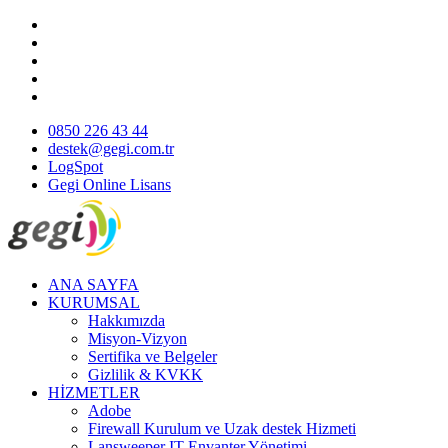
0850 226 43 44
destek@gegi.com.tr
LogSpot
Gegi Online Lisans
ANA SAYFA
KURUMSAL
Hakkımızda
Misyon-Vizyon
Sertifika ve Belgeler
Gizlilik & KVKK
HİZMETLER
Adobe
Firewall Kurulum ve Uzak destek Hizmeti
Lansweeper IT Envanter Yönetimi