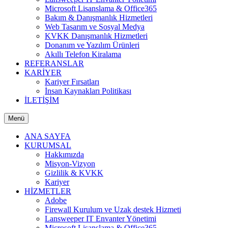
Microsoft Lisanslama & Office365
Bakım & Danışmanlık Hizmetleri
Web Tasarım ve Sosyal Medya
KVKK Danışmanlık Hizmetleri
Donanım ve Yazılım Ürünleri
Akıllı Telefon Kiralama
REFERANSLAR
KARİYER
Kariyer Fırsatları
İnsan Kaynakları Politikası
İLETİŞİM
Menü
ANA SAYFA
KURUMSAL
Hakkımızda
Misyon-Vizyon
Gizlilik & KVKK
Kariyer
HİZMETLER
Adobe
Firewall Kurulum ve Uzak destek Hizmeti
Lansweeper IT Envanter Yönetimi
Microsoft Lisanslama & Office365