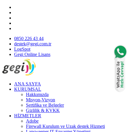
0850 226 43 44
destek@gegi.com.tr
LogSpot
Gegi Online Lisans
ANA SAYFA
KURUMSAL
Hakkımızda
Misyon-Vizyon
Sertifika ve Belgeler
Gizlilik & KVKK
HİZMETLER
Adobe
Firewall Kurulum ve Uzak destek Hizmeti
Lansweeper IT Envanter Yönetimi