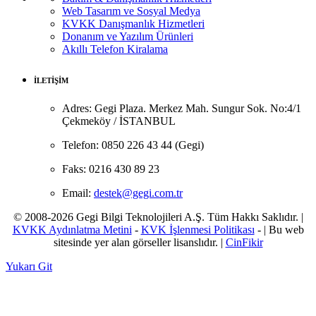
Web Tasarım ve Sosyal Medya
KVKK Danışmanlık Hizmetleri
Donanım ve Yazılım Ürünleri
Akıllı Telefon Kiralama
İLETİŞİM
Adres:
Gegi Plaza. Merkez Mah. Sungur Sok. No:4/1
Çekmeköy / İSTANBUL
Telefon:
0850 226 43 44 (Gegi)
Faks:
0216 430 89 23
Email:
destek@gegi.com.tr
© 2008-2026 Gegi Bilgi Teknolojileri A.Ş. Tüm Hakkı Saklıdır. |
KVKK Aydınlatma Metini
-
KVK İşlenmesi Politikası
- | Bu web
sitesinde yer alan görseller lisanslıdır. |
CinFikir
Yukarı Git