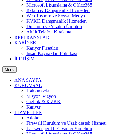
Microsoft Lisanslama & Office365
Bakım & Danışmanlık Hizmetleri
Web Tasarım ve Sosyal Medya
KVKK Danışmanlık Hizmetleri
Donanım ve Yazılım Ürünleri
Akıllı Telefon Kiralama
REFERANSLAR
KARİYER
Kariyer Fırsatları
İnsan Kaynakları Politikası
İLETİŞİM
Menü
ANA SAYFA
KURUMSAL
Hakkımızda
Misyon-Vizyon
Gizlilik & KVKK
Kariyer
HİZMETLER
Adobe
Firewall Kurulum ve Uzak destek Hizmeti
Lansweeper IT Envanter Yönetimi
Microsoft Lisanslama & Office365