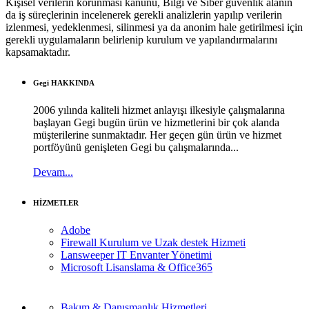
Kişisel verilerin korunması kanunu, Bilgi ve Siber güvenlik alanın
da iş süreçlerinin incelenerek gerekli analizlerin yapılıp verilerin
izlenmesi, yedeklenmesi, silinmesi ya da anonim hale getirilmesi için
gerekli uygulamaların belirlenip kurulum ve yapılandırmalarını
kapsamaktadır.
Gegi HAKKINDA
2006 yılında kaliteli hizmet anlayışı ilkesiyle çalışmalarına
başlayan Gegi bugün ürün ve hizmetlerini bir çok alanda
müşterilerine sunmaktadır. Her geçen gün ürün ve hizmet
portföyünü genişleten Gegi bu çalışmalarında...
Devam...
HİZMETLER
Adobe
Firewall Kurulum ve Uzak destek Hizmeti
Lansweeper IT Envanter Yönetimi
Microsoft Lisanslama & Office365
Bakım & Danışmanlık Hizmetleri