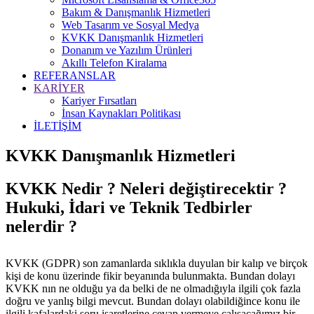
Bakım & Danışmanlık Hizmetleri
Web Tasarım ve Sosyal Medya
KVKK Danışmanlık Hizmetleri
Donanım ve Yazılım Ürünleri
Akıllı Telefon Kiralama
REFERANSLAR
KARİYER
Kariyer Fırsatları
İnsan Kaynakları Politikası
İLETİŞİM
KVKK Danışmanlık Hizmetleri
KVKK Nedir ? Neleri değiştirecektir ?
Hukuki, İdari ve Teknik Tedbirler
nelerdir ?
KVKK (GDPR) son zamanlarda sıklıkla duyulan bir kalıp ve birçok
kişi de konu üzerinde fikir beyanında bulunmakta. Bundan dolayı
KVKK nın ne olduğu ya da belki de ne olmadığıyla ilgili çok fazla
doğru ve yanlış bilgi mevcut. Bundan dolayı olabildiğince konu ile
ilgili kafalardaki soru işaretlerine cevap vermeye çalışacağımız bir