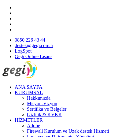
0850 226 43 44
destek@gegi.com.tr
LogSpot
Gegi Online Lisans
ANA SAYFA
KURUMSAL
Hakkımızda
Misyon-Vizyon
Sertifika ve Belgeler
Gizlilik & KVKK
HİZMETLER
Adobe
Firewall Kurulum ve Uzak destek Hizmeti
Lansweeper IT Envanter Yönetimi