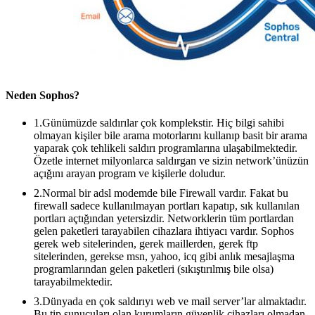
Neden Sophos?
1.Günümüzde saldırılar çok komplekstir. Hiç bilgi sahibi
olmayan kişiler bile arama motorlarını kullanıp basit bir arama
yaparak çok tehlikeli saldırı programlarına ulaşabilmektedir.
Özetle internet milyonlarca saldırgan ve sizin network’ünüzün
açığını arayan program ve kişilerle doludur.
2.Normal bir adsl modemde bile Firewall vardır. Fakat bu
firewall sadece kullanılmayan portları kapatıp, sık kullanılan
portları açtığından yetersizdir. Networklerin tüm portlardan
gelen paketleri tarayabilen cihazlara ihtiyacı vardır. Sophos
gerek web sitelerinden, gerek maillerden, gerek ftp
sitelerinden, gerekse msn, yahoo, icq gibi anlık mesajlaşma
programlarından gelen paketleri (sıkıştırılmış bile olsa)
tarayabilmektedir.
3.Dünyada en çok saldırıyı web ve mail server’lar almaktadır.
Bu tip sunucuları olan kurumların güvenlik cihazları olmadan