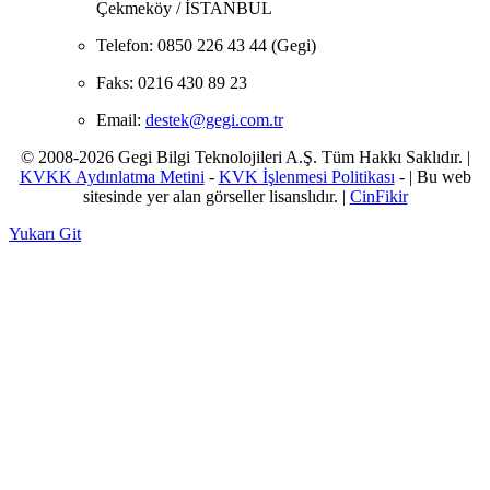
Çekmeköy / İSTANBUL
Telefon:
0850 226 43 44 (Gegi)
Faks:
0216 430 89 23
Email:
destek@gegi.com.tr
© 2008-2026 Gegi Bilgi Teknolojileri A.Ş. Tüm Hakkı Saklıdır. |
KVKK Aydınlatma Metini
-
KVK İşlenmesi Politikası
- | Bu web
sitesinde yer alan görseller lisanslıdır. |
CinFikir
Yukarı Git