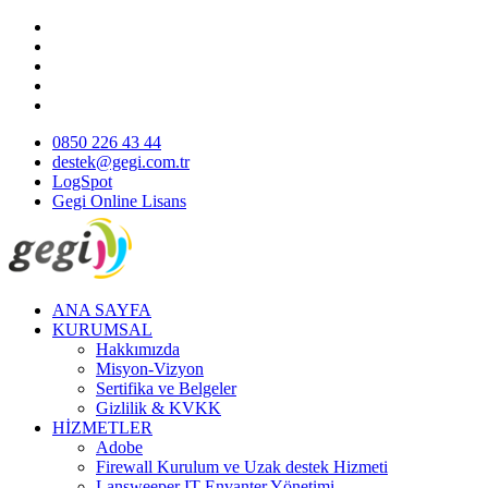
0850 226 43 44
destek@gegi.com.tr
LogSpot
Gegi Online Lisans
ANA SAYFA
KURUMSAL
Hakkımızda
Misyon-Vizyon
Sertifika ve Belgeler
Gizlilik & KVKK
HİZMETLER
Adobe
Firewall Kurulum ve Uzak destek Hizmeti
Lansweeper IT Envanter Yönetimi