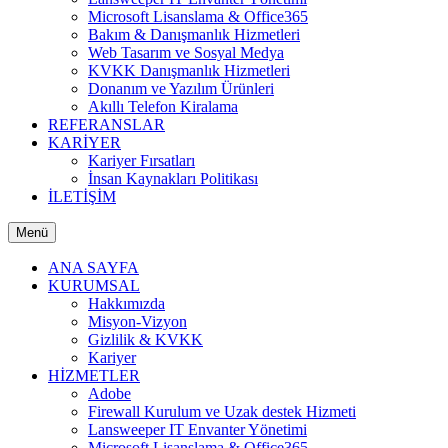
Microsoft Lisanslama & Office365
Bakım & Danışmanlık Hizmetleri
Web Tasarım ve Sosyal Medya
KVKK Danışmanlık Hizmetleri
Donanım ve Yazılım Ürünleri
Akıllı Telefon Kiralama
REFERANSLAR
KARİYER
Kariyer Fırsatları
İnsan Kaynakları Politikası
İLETİŞİM
Menü
ANA SAYFA
KURUMSAL
Hakkımızda
Misyon-Vizyon
Gizlilik & KVKK
Kariyer
HİZMETLER
Adobe
Firewall Kurulum ve Uzak destek Hizmeti
Lansweeper IT Envanter Yönetimi
Microsoft Lisanslama & Office365