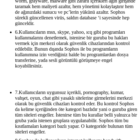
worm, grayware, malware gibi zararlı içerikleri ağın girişinde
taramak hem maliyeti azaltır, hem yönetimi kolaylaştırır hem
de ağınızdaki sunucu ve pc’lerin yükünü azaltır. Sophos
sürekli güncellenen virüs, saldırı database ‘i sayesinde hep
günceldir.
6.Kullanıcıların msn, skype, yahoo, ıcq gibi programları
kullanmalarını denetlemek, istenirse bir guruba bu hakları
vermek için merkezi olarak güvenlik cihazlarından kontrol
edilebilir. Bunun dışında Sophos ile bu programların
kullanımına izin verdiğiniz halde bu programlardan dosya
transferine, yada sesli görüntülü görüşmeye engel
koyabilirsiniz.
7.Kullanıcıların uygunsuz içerikli, pornography, kumar,
vahşet, oyun, chat gibi yasaklı sitelerine girmelerini merkezi
olarak bu güvenlik cihazları kontrol eder. Bu kontrol Sophos
da kelime içeriğinden öte kategori bazlıdır yani o guruba giren
tüm siteleri engeller. İstenirse tüm bu kurallar belli yalnızca bir
gruba yada istenen gruplara uygulanabilir. Sophos tüm bu
kısıtlamaları kategori bazlı yapar. O kategoride bulunan tüm
siteleri engeller.