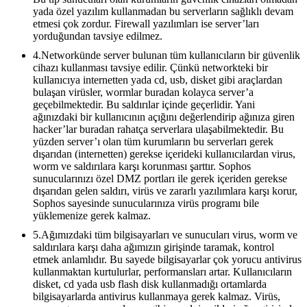
yada özel yazılım kullanmadan bu serverların sağlıklı devam
etmesi çok zordur. Firewall yazılımları ise server’ları
yorduğundan tavsiye edilmez.
4.Networkünde server bulunan tüm kullanıcıların bir güvenlik
cihazı kullanması tavsiye edilir. Çünkü networkteki bir
kullanıcıya internetten yada cd, usb, disket gibi araçlardan
bulaşan virüsler, wormlar buradan kolayca server’a
geçebilmektedir. Bu saldırılar içinde geçerlidir. Yani
ağınızdaki bir kullanıcının açığını değerlendirip ağınıza giren
hacker’lar buradan rahatça serverlara ulaşabilmektedir. Bu
yüzden server’ı olan tüm kurumların bu serverları gerek
dışarıdan (internetten) gerekse içerideki kullanıcılardan virus,
worm ve saldırılara karşı korunması şarttır. Sophos
sunucularınızı özel DMZ portları ile gerek içeriden gerekse
dışarıdan gelen saldırı, virüs ve zararlı yazılımlara karşı korur,
Sophos sayesinde sunucularınıza virüs programı bile
yüklemenize gerek kalmaz.
5.Ağımızdaki tüm bilgisayarları ve sunucuları virus, worm ve
saldırılara karşı daha ağımızın girişinde taramak, kontrol
etmek anlamlıdır. Bu sayede bilgisayarlar çok yorucu antivirus
kullanmaktan kurtulurlar, performansları artar. Kullanıcıların
disket, cd yada usb flash disk kullanmadığı ortamlarda
bilgisayarlarda antivirus kullanmaya gerek kalmaz. Virüs,