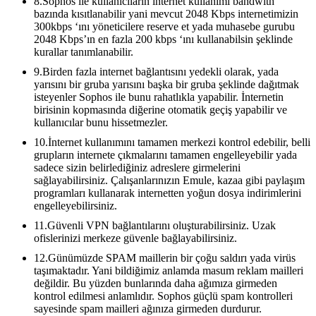
8.Sophos ile kullanıcıların internet kullanımı bandwith
bazında kısıtlanabilir yani mevcut 2048 Kbps internetimizin
300kbps ‘ını yöneticilere reserve et yada muhasebe gurubu
2048 Kbps’ın en fazla 200 kbps ‘ını kullanabilsin şeklinde
kurallar tanımlanabilir.
9.Birden fazla internet bağlantısını yedekli olarak, yada
yarısını bir gruba yarısını başka bir gruba şeklinde dağıtmak
isteyenler Sophos ile bunu rahatlıkla yapabilir. İnternetin
birisinin kopmasında diğerine otomatik geçiş yapabilir ve
kullanıcılar bunu hissetmezler.
10.İnternet kullanımını tamamen merkezi kontrol edebilir, belli
grupların internete çıkmalarını tamamen engelleyebilir yada
sadece sizin belirlediğiniz adreslere girmelerini
sağlayabilirsiniz. Çalışanlarınızın Emule, kazaa gibi paylaşım
programları kullanarak internetten yoğun dosya indirimlerini
engelleyebilirsiniz.
11.Güvenli VPN bağlantılarını oluşturabilirsiniz. Uzak
ofislerinizi merkeze güvenle bağlayabilirsiniz.
12.Günümüzde SPAM maillerin bir çoğu saldırı yada virüs
taşımaktadır. Yani bildiğimiz anlamda masum reklam mailleri
değildir. Bu yüzden bunlarında daha ağımıza girmeden
kontrol edilmesi anlamlıdır. Sophos güçlü spam kontrolleri
sayesinde spam mailleri ağınıza girmeden durdurur.