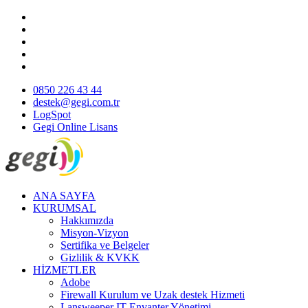
0850 226 43 44
destek@gegi.com.tr
LogSpot
Gegi Online Lisans
ANA SAYFA
KURUMSAL
Hakkımızda
Misyon-Vizyon
Sertifika ve Belgeler
Gizlilik & KVKK
HİZMETLER
Adobe
Firewall Kurulum ve Uzak destek Hizmeti
Lansweeper IT Envanter Yönetimi