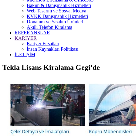
Bakım & Danışmanlık Hizmetleri
Web Tasarım ve Sosyal Medya
KVKK Danışmanlık Hizmetleri
Donanım ve Yazılım Ürünleri
Akıllı Telefon Kiralama
REFERANSLAR
KARİYER
Kariyer Fırsatları
İnsan Kaynakları Politikası
İLETİŞİM
Tekla Lisans Kiralama Gegi'de