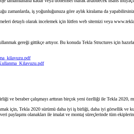
je tamamlanana kadar veya dönemsel olarak artabilecek lisans ihtiyaçla
duğu zamanlarda, iş yoğunluğunuza göre aylık kiralama da yapabilirsiniz
irmeleri detaylı olarak incelemek için lütfen web sitemizi veya www.tek
llanmak gereği gittikçe artıyor. Bu konuda Tekla Structures için hazırl
a_kilavuzu.pdf
ullanma_Kilavuzu.pdf
İş birliği ve beraber çalışmayı arttıran birçok yeni özelliği ile Tekla 20
amak için, Tekla 2020 sürümü daha iyi iş birliği, daha iyi görsellik ve k
eri paylaşımı olanakları ile imalat ve montaj süreçlerinde tüm ekiplerin