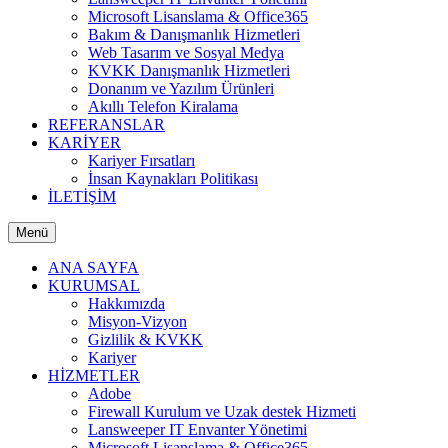
Microsoft Lisanslama & Office365
Bakım & Danışmanlık Hizmetleri
Web Tasarım ve Sosyal Medya
KVKK Danışmanlık Hizmetleri
Donanım ve Yazılım Ürünleri
Akıllı Telefon Kiralama
REFERANSLAR
KARİYER
Kariyer Fırsatları
İnsan Kaynakları Politikası
İLETİŞİM
Menü
ANA SAYFA
KURUMSAL
Hakkımızda
Misyon-Vizyon
Gizlilik & KVKK
Kariyer
HİZMETLER
Adobe
Firewall Kurulum ve Uzak destek Hizmeti
Lansweeper IT Envanter Yönetimi
Microsoft Lisanslama & Office365