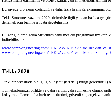
Henüz lisans edinmemiş ve proje bazında çalışan meslektaşlarımıza pro
Bu sayede projelerin çoğaldığı ve daha fazla lisans gereksiniminiz ol
Tekla Structures yazılımı 2020 sürümüyle ilgili yapılan başlıca gelişt
denemek için bizimle irtibata geçebilirsiniz.
Bu zor günlerde Tekla Structures dahil mesleki programları uzaktan ku
indirebilirsiniz.
www.comp-engineering.com/TEKLAv2020/Tekla_ile_uzaktan_calısm
www.comp-engineering.com/TEKLAv2020/Tekla_Model_Sharing_K
Tekla 2020
Tıpkı bir orkestrada olduğu gibi inşaat işleri de iş birliği gerektirir. 
Tüm ekiplerinizin birlikte ve daha verimli çalışabilmesine olanak sağl
kolay modelleme, daha hızlı resim üretimi, güvenli ve gerçek zamanlı v