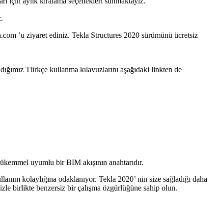
rı için aylık kiralama seçenekleri sunmaktayız.
.
la.com ’u ziyaret ediniz. Tekla Structures 2020 sürümünü ücretsiz
adığımız Türkçe kullanma kılavuzlarını aşağıdaki linkten de
20, mükemmel uyumlu bir BIM akışının anahtarıdır.
ullanım kolaylığına odaklanıyor. Tekla 2020’ nin size sağladığı daha
izle birlikte benzersiz bir çalışma özgürlüğüne sahip olun.