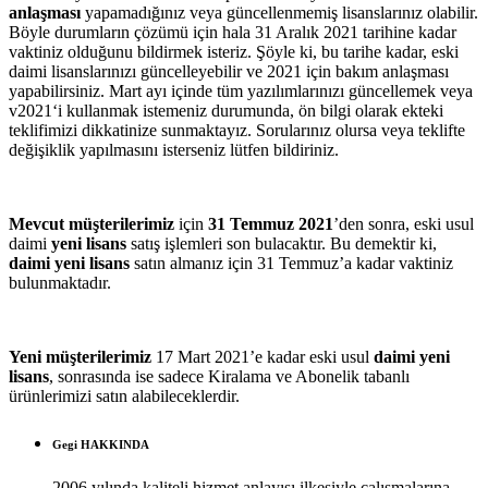
anlaşması
yapamadığınız veya güncellenmemiş lisanslarınız olabilir.
Böyle durumların çözümü için hala 31 Aralık 2021 tarihine kadar
vaktiniz olduğunu bildirmek isteriz. Şöyle ki, bu tarihe kadar, eski
daimi lisanslarınızı güncelleyebilir ve 2021 için bakım anlaşması
yapabilirsiniz. Mart ayı içinde tüm yazılımlarınızı güncellemek veya
v2021‘i kullanmak istemeniz durumunda, ön bilgi olarak ekteki
teklifimizi dikkatinize sunmaktayız. Sorularınız olursa veya teklifte
değişiklik yapılmasını isterseniz lütfen bildiriniz.
Mevcut müşterilerimiz
için
31 Temmuz 2021
’den sonra, eski usul
daimi
yeni lisans
satış işlemleri son bulacaktır. Bu demektir ki,
daimi yeni lisans
satın almanız için 31 Temmuz’a kadar vaktiniz
bulunmaktadır.
Yeni müşterilerimiz
17 Mart 2021’e kadar eski usul
daimi yeni
lisans
, sonrasında ise sadece Kiralama ve Abonelik tabanlı
ürünlerimizi satın alabileceklerdir.
Gegi HAKKINDA
2006 yılında kaliteli hizmet anlayışı ilkesiyle çalışmalarına