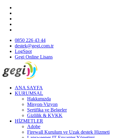
0850 226 43 44
destek@gegi.com.tr
LogSpot
Gegi Online Lisans
ANA SAYFA
KURUMSAL
Hakkımızda
Misyon-Vizyon
Sertifika ve Belgeler
Gizlilik & KVKK
HİZMETLER
Adobe
Firewall Kurulum ve Uzak destek Hizmeti
Lansweeper IT Envanter Yönetimi