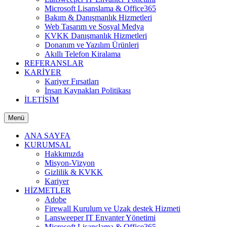
Microsoft Lisanslama & Office365
Bakım & Danışmanlık Hizmetleri
Web Tasarım ve Sosyal Medya
KVKK Danışmanlık Hizmetleri
Donanım ve Yazılım Ürünleri
Akıllı Telefon Kiralama
REFERANSLAR
KARİYER
Kariyer Fırsatları
İnsan Kaynakları Politikası
İLETİŞİM
Menü
ANA SAYFA
KURUMSAL
Hakkımızda
Misyon-Vizyon
Gizlilik & KVKK
Kariyer
HİZMETLER
Adobe
Firewall Kurulum ve Uzak destek Hizmeti
Lansweeper IT Envanter Yönetimi
Microsoft Lisanslama & Office365