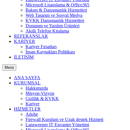
Microsoft Lisanslama & Office365
Bakım & Danışmanlık Hizmetleri
Web Tasarım ve Sosyal Medya
KVKK Danışmanlık Hizmetleri
Donanım ve Yazılım Ürünleri
Akıllı Telefon Kiralama
REFERANSLAR
KARİYER
Kariyer Fırsatları
İnsan Kaynakları Politikası
İLETİŞİM
Menü
ANA SAYFA
KURUMSAL
Hakkımızda
Misyon-Vizyon
Gizlilik & KVKK
Kariyer
HİZMETLER
Adobe
Firewall Kurulum ve Uzak destek Hizmeti
Lansweeper IT Envanter Yönetimi
Microsoft Lisanslama & Office365