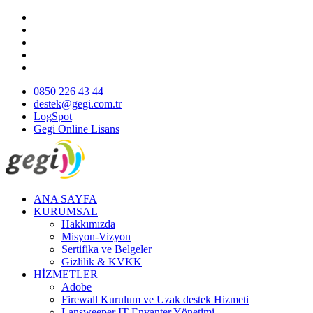
0850 226 43 44
destek@gegi.com.tr
LogSpot
Gegi Online Lisans
ANA SAYFA
KURUMSAL
Hakkımızda
Misyon-Vizyon
Sertifika ve Belgeler
Gizlilik & KVKK
HİZMETLER
Adobe
Firewall Kurulum ve Uzak destek Hizmeti
Lansweeper IT Envanter Yönetimi