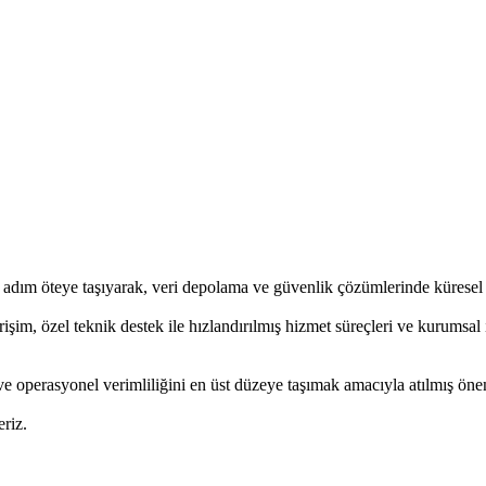
ir adım öteye taşıyarak, veri depolama ve güvenlik çözümlerinde küresel l
im, özel teknik destek ile hızlandırılmış hizmet süreçleri ve kurumsal i
ni ve operasyonel verimliliğini en üst düzeye taşımak amacıyla atılmış öne
riz.