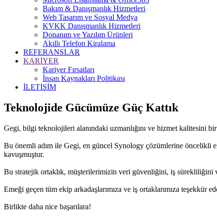
Bakım & Danışmanlık Hizmetleri
Web Tasarım ve Sosyal Medya
KVKK Danışmanlık Hizmetleri
Donanım ve Yazılım Ürünleri
Akıllı Telefon Kiralama
REFERANSLAR
KARİYER
Kariyer Fırsatları
İnsan Kaynakları Politikası
İLETİŞİM
Teknolojide Gücümüze Güç Kattık
Gegi, bilgi teknolojileri alanındaki uzmanlığını ve hizmet kalitesini b
Bu önemli adım ile Gegi, en güncel Synology çözümlerine öncelikli eriş
kavuşmuştur.
Bu stratejik ortaklık, müşterilerimizin veri güvenliğini, iş sürekliliği
Emeği geçen tüm ekip arkadaşlarımıza ve iş ortaklarımıza teşekkür ede
Birlikte daha nice başarılara!