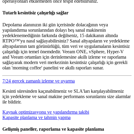
operasyonları etkilemeden önce tespit edebilirsiniz.
Tutarlı kesintisiz çalışırlığı sağlar
Depolama alanınızın iki gün içerisinde dolacağının veya
yapılandırma sorunlarından dolayı beş sanal makinenin
yedeklenemediğinin farkında değilseniz, 15 dakikanın altında
RTPO™'yu nasıl sağlayabilirsiniz? Sanal altyapıların ve yedekleme
altyapılarının tam görünürlüğü, tüm veri ve uygulamaların kesintisiz
çalışırlığı için temel önemdedir. Veeam ONE, vSphere, Hyper-V
and Veeam ortamları için derinlemesine akıllı izleme ve raporlama
sağlayarak modern veri merkezinin kesintisiz çalışırlığı için gerekli
olan 'morning coffee' panelini ve akıllı raporları sunar.
7/24 gerçek zamanlı izleme ve uyarma
Kesinti süresinden kaçınabilmeniz ve SLA'ları karşılayabilmeniz
için yedekleme ve sanal makine performans sorunlarını size alarmlar
ile bildirir.
Kaynak optimizasyonu ve yapılandırma takibi
Kapasite planlama ve tahmin yapma
Gelişmiş paneller, raporlama ve kapasite planlama