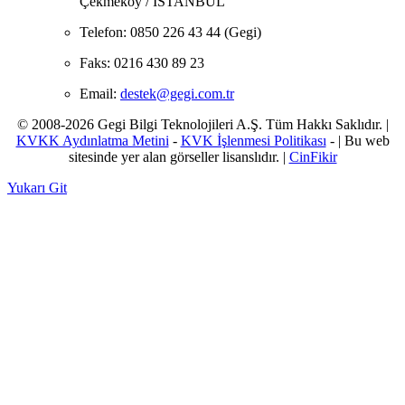
Çekmeköy / İSTANBUL
Telefon:
0850 226 43 44 (Gegi)
Faks:
0216 430 89 23
Email:
destek@gegi.com.tr
© 2008-2026 Gegi Bilgi Teknolojileri A.Ş. Tüm Hakkı Saklıdır. |
KVKK Aydınlatma Metini
-
KVK İşlenmesi Politikası
- | Bu web
sitesinde yer alan görseller lisanslıdır. |
CinFikir
Yukarı Git