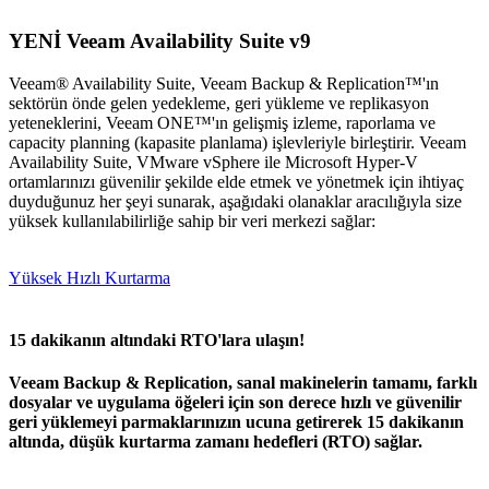
YENİ
Veeam Availability Suite
v9
Veeam® Availability Suite, Veeam Backup & Replication™'ın
sektörün önde gelen yedekleme, geri yükleme ve replikasyon
yeteneklerini, Veeam ONE™'ın gelişmiş izleme, raporlama ve
capacity planning (kapasite planlama) işlevleriyle birleştirir. Veeam
Availability Suite, VMware vSphere ile Microsoft Hyper-V
ortamlarınızı güvenilir şekilde elde etmek ve yönetmek için ihtiyaç
duyduğunuz her şeyi sunarak, aşağıdaki olanaklar aracılığıyla size
yüksek kullanılabilirliğe sahip bir veri merkezi sağlar:
Yüksek Hızlı Kurtarma
15 dakikanın altındaki RTO'lara ulaşın!
Veeam Backup & Replication, sanal makinelerin tamamı, farklı
dosyalar ve uygulama öğeleri için son derece hızlı ve güvenilir
geri yüklemeyi parmaklarınızın ucuna getirerek 15 dakikanın
altında, düşük kurtarma zamanı hedefleri (RTO) sağlar.