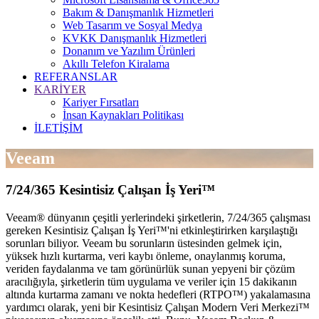
Bakım & Danışmanlık Hizmetleri
Web Tasarım ve Sosyal Medya
KVKK Danışmanlık Hizmetleri
Donanım ve Yazılım Ürünleri
Akıllı Telefon Kiralama
REFERANSLAR
KARİYER
Kariyer Fırsatları
İnsan Kaynakları Politikası
İLETİŞİM
Veeam
7/24/365 Kesintisiz Çalışan İş Yeri™
Veeam® dünyanın çeşitli yerlerindeki şirketlerin, 7/24/365 çalışması
gereken Kesintisiz Çalışan İş Yeri™'ni etkinleştirirken karşılaştığı
sorunları biliyor. Veeam bu sorunların üstesinden gelmek için,
yüksek hızlı kurtarma, veri kaybı önleme, onaylanmış koruma,
veriden faydalanma ve tam görünürlük sunan yepyeni bir çözüm
aracılığıyla, şirketlerin tüm uygulama ve veriler için 15 dakikanın
altında kurtarma zamanı ve nokta hedefleri (RTPO™) yakalamasına
yardımcı olarak, yeni bir Kesintisiz Çalışan Modern Veri Merkezi™