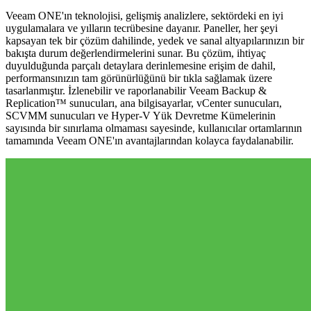
Veeam ONE'ın teknolojisi, gelişmiş analizlere, sektördeki en iyi
uygulamalara ve yılların tecrübesine dayanır. Paneller, her şeyi
kapsayan tek bir çözüm dahilinde, yedek ve sanal altyapılarınızın bir
bakışta durum değerlendirmelerini sunar. Bu çözüm, ihtiyaç
duyulduğunda parçalı detaylara derinlemesine erişim de dahil,
performansınızın tam görünürlüğünü bir tıkla sağlamak üzere
tasarlanmıştır. İzlenebilir ve raporlanabilir Veeam Backup &
Replication™ sunucuları, ana bilgisayarlar, vCenter sunucuları,
SCVMM sunucuları ve Hyper-V Yük Devretme Kümelerinin
sayısında bir sınırlama olmaması sayesinde, kullanıcılar ortamlarının
tamamında Veeam ONE'ın avantajlarından kolayca faydalanabilir.