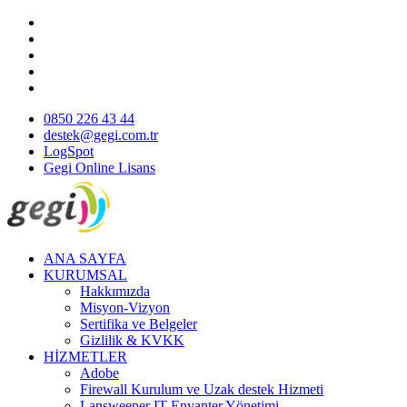
0850 226 43 44
destek@gegi.com.tr
LogSpot
Gegi Online Lisans
ANA SAYFA
KURUMSAL
Hakkımızda
Misyon-Vizyon
Sertifika ve Belgeler
Gizlilik & KVKK
HİZMETLER
Adobe
Firewall Kurulum ve Uzak destek Hizmeti
Lansweeper IT Envanter Yönetimi