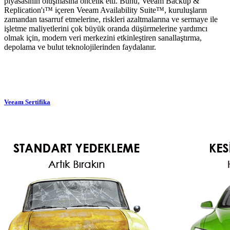
piyasasının oluşmasına öncelik etti. Bunu, Veeam Backup &
Replication'ı™ içeren Veeam Availability Suite™, kuruluşların
zamandan tasarruf etmelerine, riskleri azaltmalarına ve sermaye ile
işletme maliyetlerini çok büyük oranda düşürmelerine yardımcı
olmak için, modern veri merkezini etkinleştiren sanallaştırma,
depolama ve bulut teknolojilerinden faydalanır.
Veeam Sertifika